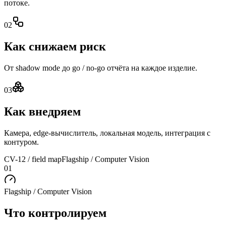
потоке.
0
2
Как снижаем риск
От shadow mode до go / no-go отчёта на каждое изделие.
0
3
Как внедряем
Камера, edge-вычислитель, локальная модель, интеграция с
контуром.
CV-12 / field map
Flagship / Computer Vision
01
Flagship / Computer Vision
Что
контролируем