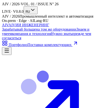
AIV / 2026
·
VOL. 01 / ISSUE N° 26
LIVE
· V0.8.0
RU
AIV / 2026
Промышленный интеллект и автоматизация
On-prem · Edge · AI
Lang·RU
AIV
AIV
ИИ ИНЖЕНЕРИНГ
Зарабатывай больше
на том же оборудовании
Знаем и
умеем
компания и технология
Нужно знать
прежде чем
согласиться
Портфолио
Поставки комплектующих