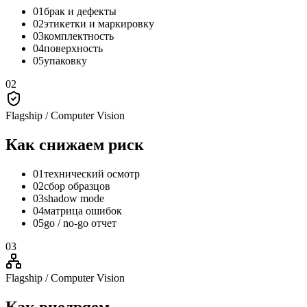
01
брак и дефекты
02
этикетки и маркировку
03
комплектность
04
поверхность
05
упаковку
02
Flagship / Computer Vision
Как снижаем
риск
01
технический осмотр
02
сбор образцов
03
shadow mode
04
матрица ошибок
05
go / no-go отчет
03
Flagship / Computer Vision
Как
внедряем