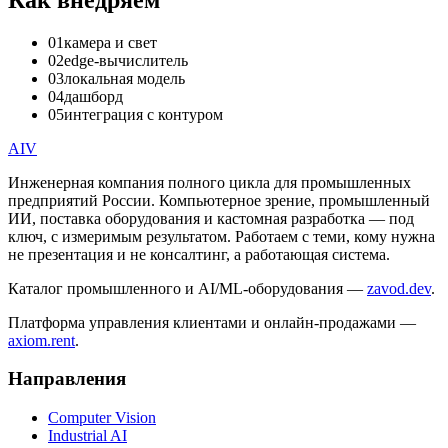
01
камера и свет
02
edge-вычислитель
03
локальная модель
04
дашборд
05
интеграция с контуром
AIV
Инженерная компания полного цикла для промышленных
предприятий России. Компьютерное зрение, промышленный
ИИ, поставка оборудования и кастомная разработка — под
ключ, с измеримым результатом. Работаем с теми, кому нужна
не презентация и не консалтинг, а работающая система.
Каталог промышленного и AI/ML-оборудования —
zavod.dev
.
Платформа управления клиентами и онлайн-продажами —
axiom.rent
.
Направления
Computer Vision
Industrial AI